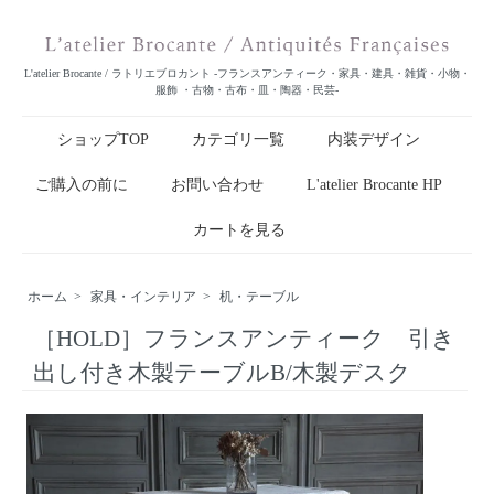
L'atelier Brocante / ラトリエブロカント -フランスアンティーク・家具・建具・雑貨・小物・
服飾 ・古物・古布・皿・陶器・民芸-
ショップTOP
カテゴリ一覧
内装デザイン
ご購入の前に
お問い合わせ
L'atelier Brocante HP
カートを見る
ホーム
>
家具・インテリア
>
机・テーブル
［HOLD］フランスアンティーク 引き
出し付き木製テーブルB/木製デスク