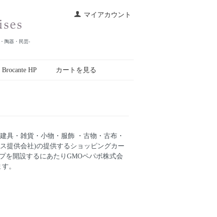
マイアカウント
皿・陶器・民芸-
r Brocante HP
カートを見る
ク・家具・建具・雑貨・小物・服飾 ・古物・古布・
ビス提供会社)の提供するショッピングカー
ップを開設するにあたりGMOペパボ株式会
ます。