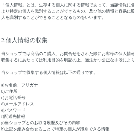
「個人情報」とは、生存する個人に関する情報であって、当該情報に
より特定の個人を識別することができるもの、及び他の情報と容易に
人を識別することができることとなるものをいいます。
2.個人情報の収集
当ショップでは商品のご購入、お問合せをされた際にお客様の個人情
収集するにあたっては利用目的を明記の上、適法かつ公正な手段によ
当ショップで収集する個人情報は以下の通りです。
a)お名前、フリガナ
b)ご住所
c)お電話番号
d)メールアドレス
e)パスワード
f)配送先情報
g)当ショップとのお取引履歴及びその内容
h)上記を組み合わせることで特定の個人が識別できる情報