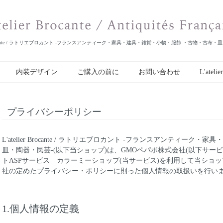
er Brocante / ラトリエブロカント -フランスアンティーク・家具・建具・雑貨・小物・服飾 ・古物・古布・
内装デザイン
ご購入の前に
お問い合わせ
L'atelie
プライバシーポリシー
L'atelier Brocante / ラトリエブロカント -フランスアンティー
皿・陶器・民芸-(以下当ショップ)は、
GMOペパボ株式会社
(以下サー
トASPサービス
カラーミーショップ
(当サービス)を利用して当ショ
社の定めた
プライバシー・ポリシー
に則った個人情報の取扱いを行い
1.個人情報の定義