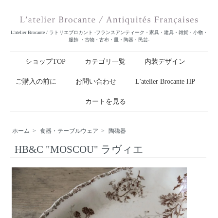
L'atelier Brocante / ラトリエブロカント -フランスアンティーク・家具・建具・雑貨・小物・
服飾 ・古物・古布・皿・陶器・民芸-
ショップTOP
カテゴリ一覧
内装デザイン
ご購入の前に
お問い合わせ
L'atelier Brocante HP
カートを見る
ホーム
>
食器・テーブルウェア
>
陶磁器
HB&C "MOSCOU" ラヴィエ