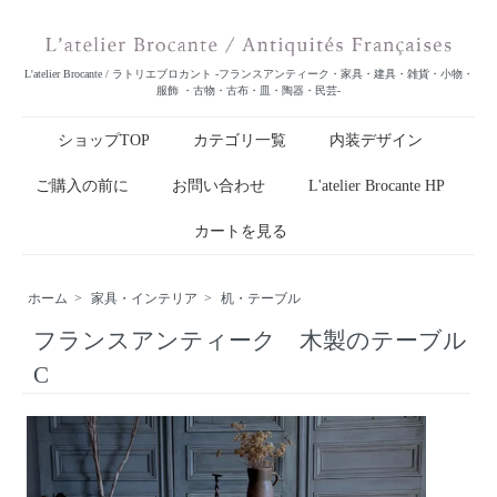
L'atelier Brocante / ラトリエブロカント -フランスアンティーク・家具・建具・雑貨・小物・
服飾 ・古物・古布・皿・陶器・民芸-
ショップTOP
カテゴリ一覧
内装デザイン
ご購入の前に
お問い合わせ
L'atelier Brocante HP
カートを見る
ホーム
>
家具・インテリア
>
机・テーブル
フランスアンティーク 木製のテーブル
C