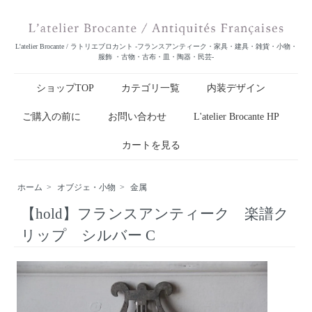
L'atelier Brocante / ラトリエブロカント -フランスアンティーク・家具・建具・雑貨・小物・
服飾 ・古物・古布・皿・陶器・民芸-
ショップTOP
カテゴリ一覧
内装デザイン
ご購入の前に
お問い合わせ
L'atelier Brocante HP
カートを見る
ホーム
>
オブジェ・小物
>
金属
【hold】フランスアンティーク 楽譜ク
リップ シルバー C