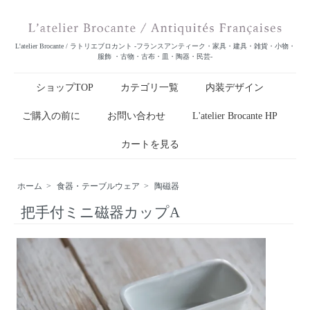
L'atelier Brocante / ラトリエブロカント -フランスアンティーク・家具・建具・雑貨・小物・
服飾 ・古物・古布・皿・陶器・民芸-
ショップTOP
カテゴリ一覧
内装デザイン
ご購入の前に
お問い合わせ
L'atelier Brocante HP
カートを見る
ホーム
>
食器・テーブルウェア
>
陶磁器
把手付ミニ磁器カップA