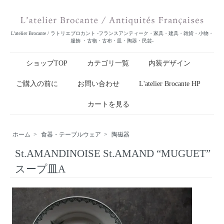
L'atelier Brocante / ラトリエブロカント -フランスアンティーク・家具・建具・雑貨・小物・
服飾 ・古物・古布・皿・陶器・民芸-
ショップTOP
カテゴリ一覧
内装デザイン
ご購入の前に
お問い合わせ
L'atelier Brocante HP
カートを見る
ホーム
>
食器・テーブルウェア
>
陶磁器
St.AMANDINOISE St.AMAND “MUGUET”
スープ皿A