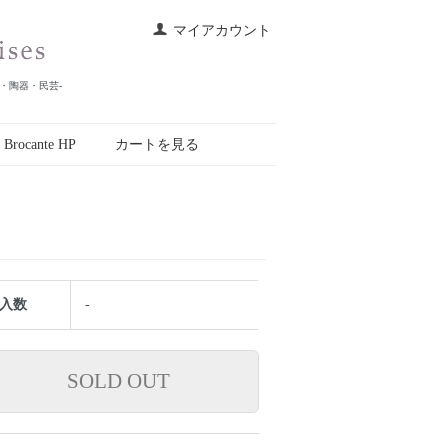
マイアカウント
皿・陶器・民芸-
r Brocante HP
カートを見る
入数
-