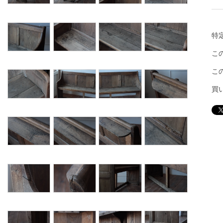
特
こ
こ
買