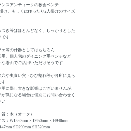
ランスアンティークの教会ベンチ
人掛け、もしくはゆったり2人掛けのサイズ
す
らつき等はほとんどなく、しっかりとした
りです
フェ等の什器としてはもちろん
影用、個人宅のダイニング用ベンチなど
々な場面でご活用いただけそうです
節穴や虫食い穴・ひび割れ等が各所に見ら
ます
用に際し大きな影響はございませんが、
部が気になる場合は個別にお問い合わせく
さい
 質：木（オーク）
ズ：W1530mm × D450mm × H940mm
147mm SD290mm SH520mm