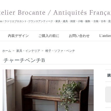
er Brocante / ラトリエブロカント -フランスアンティーク・家具・建具・雑貨・小物・服飾 ・古物・古布・
内装デザイン
ご購入の前に
お問い合わせ
L'atelie
ホーム
>
家具・インテリア
>
椅子・ソファ・ベンチ
チャーチベンチB
購