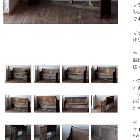
フ
3
で
ぐ
作
カ
撮
様
※
れ
使
細
だ
材
サイ
SW