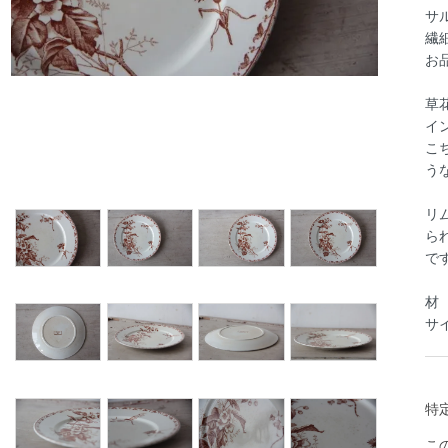
サ
繊
お
草
イ
こ
う
リ
ら
で
材
サイ
特
こ