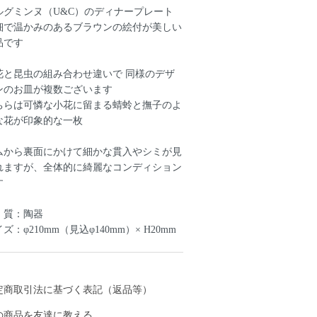
ルグミンヌ（U&C）のディナープレート
細で温かみのあるブラウンの絵付が美しい
品です
花と昆虫の組み合わせ違いで 同様のデザ
ンのお皿が複数ございます
ちらは可憐な小花に留まる蜻蛉と撫子のよ
な花が印象的な一枚
ムから裏面にかけて細かな貫入やシミが見
れますが、全体的に綺麗なコンディション
す
 質：陶器
ズ：φ210mm（見込φ140mm）× H20mm
定商取引法に基づく表記（返品等）
の商品を友達に教える