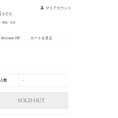
マイアカウント
皿・陶器・民芸-
r Brocante HP
カートを見る
入数
-