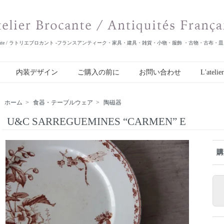
er Brocante / ラトリエブロカント -フランスアンティーク・家具・建具・雑貨・小物・服飾 ・古物・古布・
内装デザイン
ご購入の前に
お問い合わせ
L'atelie
ホーム
>
食器・テーブルウェア
>
陶磁器
U&C SARREGUEMINES “CARMEN” E
購