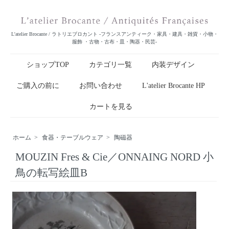
L'atelier Brocante / ラトリエブロカント -フランスアンティーク・家具・建具・雑貨・小物・
服飾 ・古物・古布・皿・陶器・民芸-
ショップTOP
カテゴリ一覧
内装デザイン
ご購入の前に
お問い合わせ
L'atelier Brocante HP
カートを見る
ホーム
>
食器・テーブルウェア
>
陶磁器
MOUZIN Fres & Cie／ONNAING NORD 小
鳥の転写絵皿B