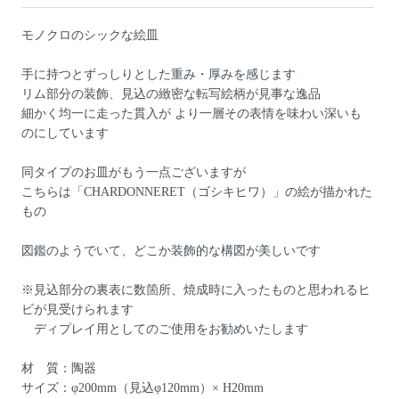
モノクロのシックな絵皿
手に持つとずっしりとした重み・厚みを感じます
リム部分の装飾、見込の緻密な転写絵柄が見事な逸品
細かく均一に走った貫入が より一層その表情を味わい深いも
のにしています
同タイプのお皿がもう一点ございますが
こちらは「CHARDONNERET（ゴシキヒワ）」の絵が描かれた
もの
図鑑のようでいて、どこか装飾的な構図が美しいです
※見込部分の裏表に数箇所、焼成時に入ったものと思われるヒ
ビが見受けられます
ディプレイ用としてのご使用をお勧めいたします
材 質：陶器
サイズ：φ200mm（見込φ120mm）× H20mm