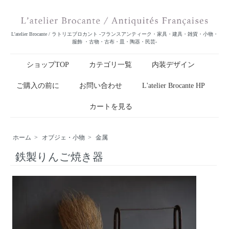
L'atelier Brocante / ラトリエブロカント -フランスアンティーク・家具・建具・雑貨・小物・
服飾 ・古物・古布・皿・陶器・民芸-
ショップTOP
カテゴリ一覧
内装デザイン
ご購入の前に
お問い合わせ
L'atelier Brocante HP
カートを見る
ホーム
>
オブジェ・小物
>
金属
鉄製りんご焼き器